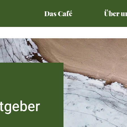
Das Café
Über u
itgeber