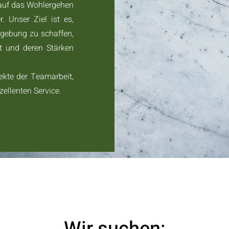
 auf das Wohlergehen
. Unser Ziel ist es,
mgebung zu schaffen,
ät und deren Stärken
ekte der Teamarbeit,
zellenten Service.